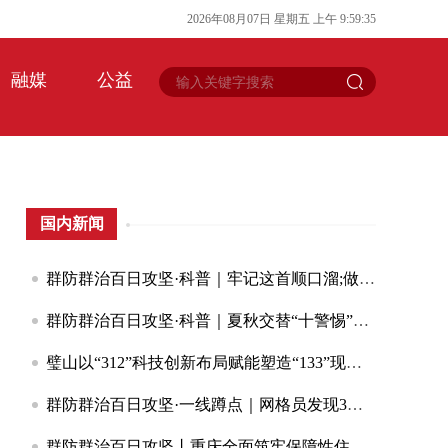
2026
年
08
月
07
日
星期五
上午
9
:
59
:
35
融媒
公益
国内新闻
群防群治百日攻坚·科普｜牢记这首顺口溜;做好“安全明白人”
群防群治百日攻坚·科普｜夏秋交替“十警惕”！这些安全提醒请收藏
璧山以“312”科技创新布局赋能塑造“133”现代制造业集群体系竞争新优势
群防群治百日攻坚·一线蹲点｜网格员发现3米裂缝;堡坎水流直冲居民楼;云阳3小时紧急转移251人
群防群治百日攻坚丨重庆全面筑牢保障性住房“安居防线”