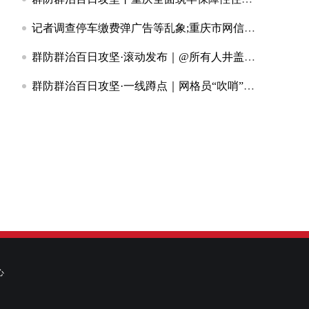
记者调查停车缴费弹广告等乱象;重庆市网信办开展专项治理
群防群治百日攻坚·滚动发布｜@所有人井盖破了、围墙裂了？随手拍！重庆喊你来当“安全哨兵”
群防群治百日攻坚·一线蹲点｜网格员“吹哨”两小时换新小井盖背后的大民生
心