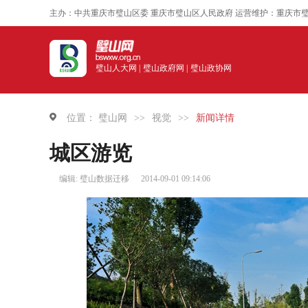
主办：中共重庆市璧山区委 重庆市璧山区人民政府 运营维护：重庆市
璧山人大网 |
璧山政府网 |
璧山政协网
位置：
璧山网
>>
视觉
>>
新闻详情
城区游览
编辑: 璧山数据迁移
2014-09-01 09:14:06