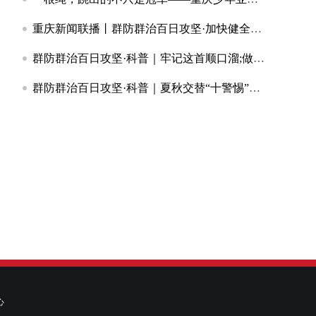
重庆新闻联播丨群防群治百日攻坚·加快健全群防群治工作体系筑牢基层防灾减灾救灾第一道防线
群防群治百日攻坚·科普｜牢记这首顺口溜;做好“安全明白人”
群防群治百日攻坚·科普｜夏秋交替“十警惕”！这些安全提醒请收藏
心