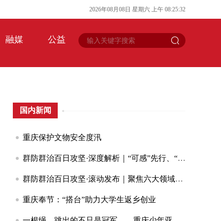
2026
年
08
月
08
日
星期六
上午
08
:
25
:
32
融媒
公益
国内新闻
重庆保护文物安全度汛
群防群治百日攻坚·深度解析｜“可感”先行、“可防”闭环、“可救”前置数字赋能让荣昌有效应对3轮区域性暴雨
群防群治百日攻坚·滚动发布｜聚焦六大领域筑牢水旱灾害防线全市水利系统启动除险固安群防群治百日攻坚行动
重庆奉节：“搭台”助力大学生返乡创业
一根绳，跳出的不只是冠军——重庆少年亚锦赛夺冠背后的故事