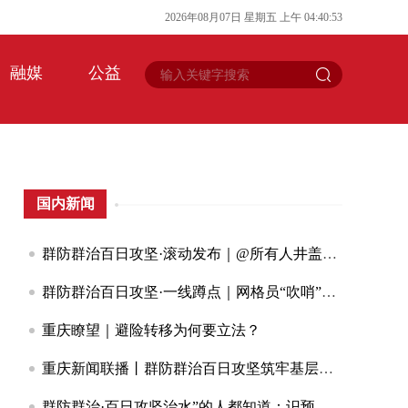
2026
年
08
月
07
日
星期五
上午
04
:
40
:
54
融媒
公益
国内新闻
群防群治百日攻坚·滚动发布｜@所有人井盖破了、围墙裂了？随手拍！重庆喊你来当“安全哨兵”
群防群治百日攻坚·一线蹲点｜网格员“吹哨”两小时换新小井盖背后的大民生
重庆瞭望｜避险转移为何要立法？
重庆新闻联播丨群防群治百日攻坚筑牢基层防灾减灾救灾第一道防线
群防群治·百日攻坚治水”的人都知道：识预兆早报告