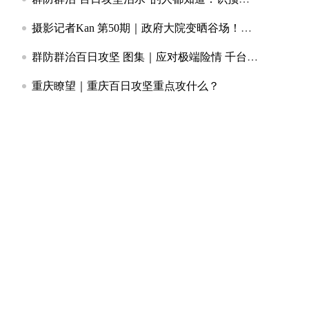
摄影记者Kan 第50期｜政府大院变晒谷场！永川区红炉镇敞开大门晒出民生温度
群防群治百日攻坚 图集｜应对极端险情 千台手摇报警器赋能基层防灾
重庆瞭望｜重庆百日攻坚重点攻什么？