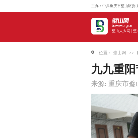
主办：中共重庆市璧山区委 
璧山人大网 |
璧
位置：
璧山网
>>
九九重阳
来源: 重庆市