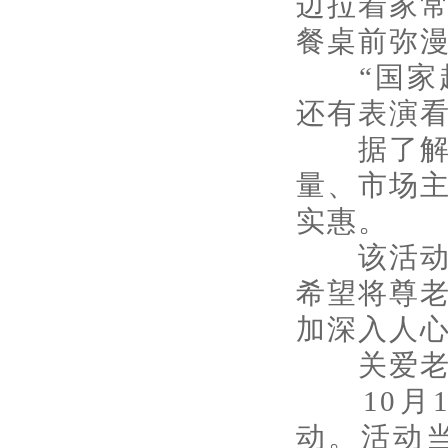
边拉着家
餐桌前弥
“国家越
还有表演看
据了解，
量、市场
实惠。
该活动负
希望将尊老
加深入人
关爱老
10月1
动。活动