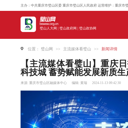
主办：中共重庆市璧山区委 重庆市璧山区人民政府 运营维护：重庆市
璧山人大网 |
璧山政府网 |
璧山政协网
位置：
璧山网
>>
主流媒体看璧山
>>
新闻详情
【主流媒体看璧山】重庆日
科技城 蓄势赋能发展新质生
来源: 重庆市璧山区融媒体中心
编辑: 黄瑞
2024-11-13 09:42:30