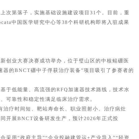
次第落子，实施基础设施建设项目31个。目前，重
cata中国医学研究中心等38个科研机构即将入驻成果
。
新创业大赛决赛成功举办，位于璧山区的中核鲲硼医
速器的BNCT硼中子俘获治疗装备”项目吸引了参赛者的
于低能量、高流强的RFQ加速器技术路线，技术水
性、可靠性和稳定性满足临床治疗需求。
治疗时间短、靶站寿命长、职业照射小、治疗病灶
开展BNCT设备研发生产，预计2026年正式投
用“政府主导”“企业投融建管运+产业导入”“轻资