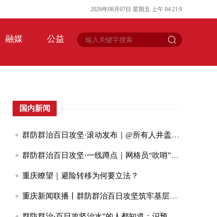
2026
年
08
月
07
日
星期五
上午
04
:
21
:
10
融媒
公益
国内新闻
群防群治百日攻坚·滚动发布｜@所有人井盖破了、围墙裂了？随手拍！重庆喊你来当“安全哨兵”
群防群治百日攻坚·一线蹲点｜网格员“吹哨”两小时换新小井盖背后的大民生
重庆瞭望｜避险转移为何要立法？
重庆新闻联播丨群防群治百日攻坚筑牢基层防灾减灾救灾第一道防线
群防群治·百日攻坚治水”的人都知道：识预兆早报告