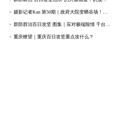
摄影记者Kan 第50期｜政府大院变晒谷场！永川区红炉镇敞开大门晒出民生温度
群防群治百日攻坚 图集｜应对极端险情 千台手摇报警器赋能基层防灾
重庆瞭望｜重庆百日攻坚重点攻什么？