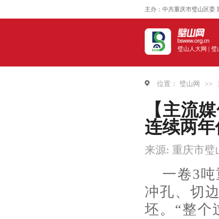
主办：中共重庆市璧山区委 
璧山人大网 |
璧
位置：
璧山网
>>
【主流媒
连续两年
来源: 重庆市
一卷3
冲孔、切
坯。“整个