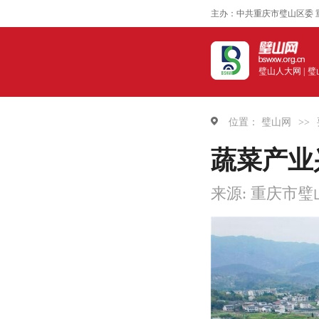
主办：中共重庆市璧山区委 
璧山人大网 |
璧
位置：
璧山网
>>
蔬菜产业
来源: 重庆市