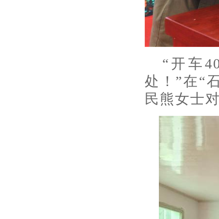
“开车
处！”在“
民熊女士