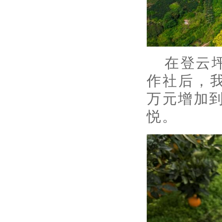
在登云
作社后，我
万元增加到
悦。