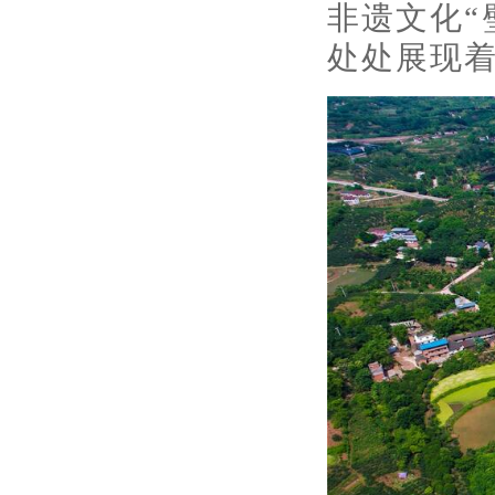
非遗文化“
处处展现