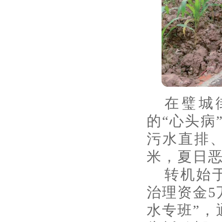
在璧城
的“心头病
污水直排、
米，夏日
转机始
治理资金5
水专班”，