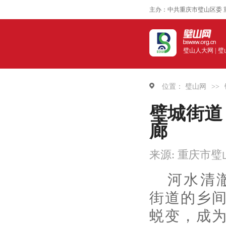
主办：中共重庆市璧山区委 
璧山人大网 |
璧
位置：
璧山网
>>
璧城街道
廊
来源: 重庆市
河水清
街道的乡
蜕变，成