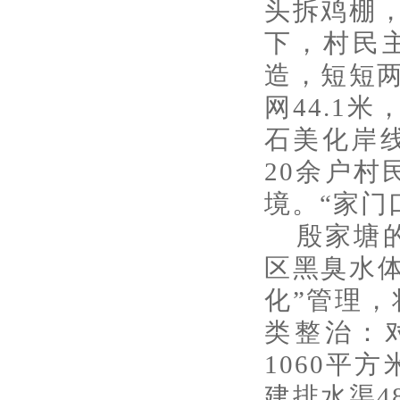
头拆鸡棚
下，村民
造，短短两
网44.1
石美化岸
20余户
境。“家门
殷家塘
区黑臭水
化”管理，
类整治：
1060平
建排水渠4