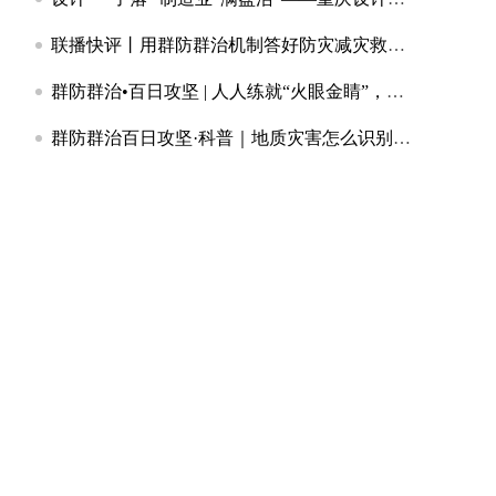
联播快评丨用群防群治机制答好防灾减灾救灾“大考”
群防群治•百日攻坚 | 人人练就“火眼金睛”，读懂地质险情19个“暗号”
群防群治百日攻坚·科普｜地质灾害怎么识别？发现险情如何处置？沙坪坝把地灾防治“实战课”搬到村民家门口