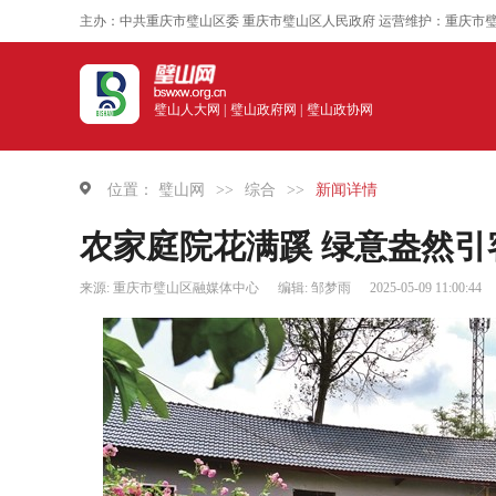
主办：中共重庆市璧山区委 重庆市璧山区人民政府 运营维护：重庆市
璧山人大网 |
璧山政府网 |
璧山政协网
位置：
璧山网
>>
综合
>>
新闻详情
农家庭院花满蹊 绿意盎然引
来源: 重庆市璧山区融媒体中心
编辑: 邹梦雨
2025-05-09 11:00:44