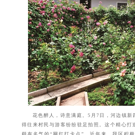
花色醉人，诗意满庭。5月7日，河边镇
得往来村民与游客纷纷驻足拍照。这个精心打
颇有名气的“网红打卡点”。近年来，我区积