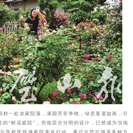
新四村一处农家院落，满园芳菲争艳，绿意葱茏如画，引
造的“鲜花庭院”，凭借层次分明的设计，已然成为当地
极引导村民投身庭院美化行动，通过示范引领等多种方