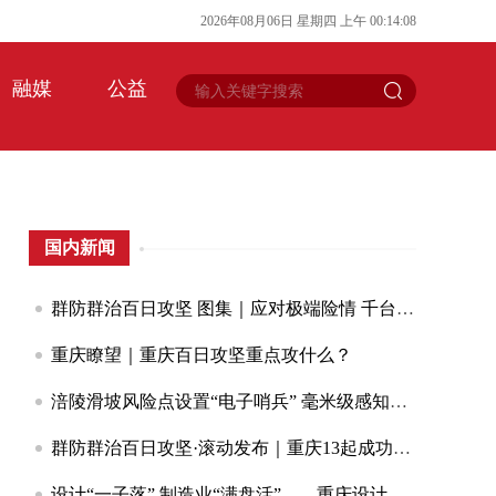
2026
年
08
月
06
日
星期四
上午
00
:
14
:
08
融媒
公益
国内新闻
群防群治百日攻坚 图集｜应对极端险情 千台手摇报警器赋能基层防灾
重庆瞭望｜重庆百日攻坚重点攻什么？
涪陵滑坡风险点设置“电子哨兵” 毫米级感知山体隐患
群防群治百日攻坚·滚动发布｜重庆13起成功避险避灾案例获应急管理部通报表扬
设计“一子落” 制造业“满盘活”——重庆设计驱动型企业库持续扩容 563家渝企开展工业设计攻关