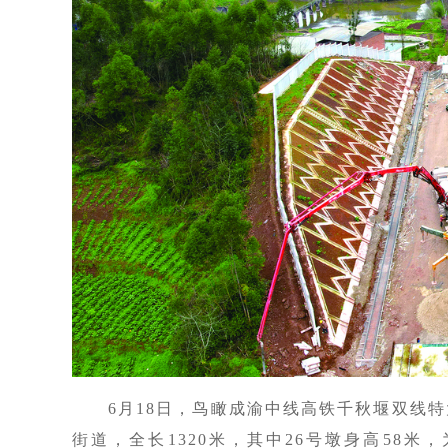
6月18日，鸟瞰成渝中线高铁千秋堰双线
街道，全长1320米，其中26号墩身高58