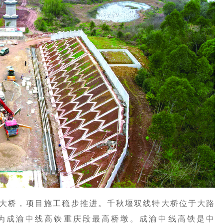
特大桥，项目施工稳步推进。千秋堰双线特大桥位于大路
米，为成渝中线高铁重庆段最高桥墩。成渝中线高铁是中