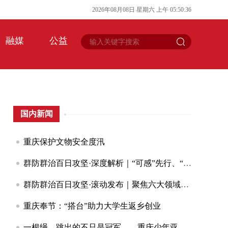
2026
年
08
月
08
日
星期六
上午
05
:
50
:
36
融媒
公益
国内新闻
重庆保护文物安全度汛
群防群治百日攻坚·深度解析｜“可感”先行、“可防”闭环、“可救”前置数字赋能让荣昌有效应对3轮区域性暴雨
群防群治百日攻坚·滚动发布｜聚焦六大领域筑牢水旱灾害防线全市水利系统启动除险固安群防群治百日攻坚行动
重庆奉节：“搭台”助力大学生返乡创业
一根绳，跳出的不只是冠军——重庆少年亚锦赛夺冠背后的故事