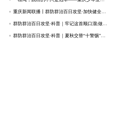
重庆新闻联播丨群防群治百日攻坚·加快健全群防群治工作体系筑牢基层防灾减灾救灾第一道防线
群防群治百日攻坚·科普｜牢记这首顺口溜;做好“安全明白人”
群防群治百日攻坚·科普｜夏秋交替“十警惕”！这些安全提醒请收藏