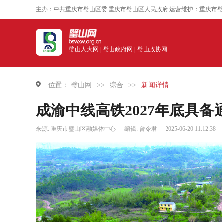
主办：中共重庆市璧山区委 重庆市璧山区人民政府 运营维护：重庆市
璧山人大网 |
璧山政府网 |
璧山政协网
位置：
璧山网
>>
综合
>>
新闻详情
成渝中线高铁2027年底具备
来源: 重庆市璧山区融媒体中心
编辑: 曾令君
2025-06-20 11:12:38