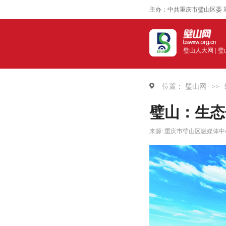
主办：中共重庆市璧山区委 
璧山人大网 |
璧
位置：
璧山网
>>
璧山：生态
来源: 重庆市璧山区融媒体