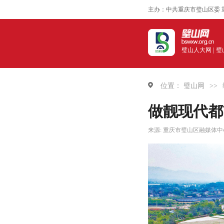
主办：中共重庆市璧山区委 
璧山人大网 |
璧
位置：
璧山网
>>
做靓现代都
来源: 重庆市璧山区融媒体