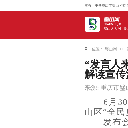
主办：中共重庆市璧山区委 
璧山人大网 |
璧
位置：
璧山网
>>
“发言人
解读宣传
来源: 重庆市
6月30
山区“全
发布会上