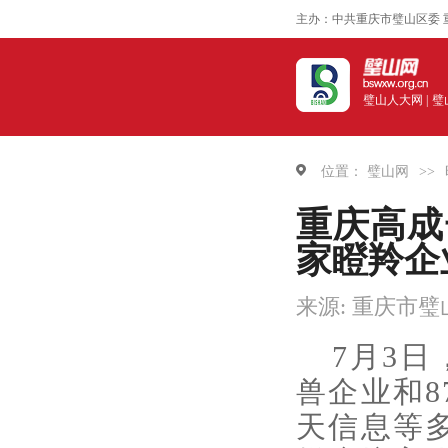
主办：中共重庆市璧山区委 
璧山人大网 |
璧
位置：
璧山网
>>
重庆高成
家瞪羚企
来源: 重庆市
7月3
兽企业和
天信息等