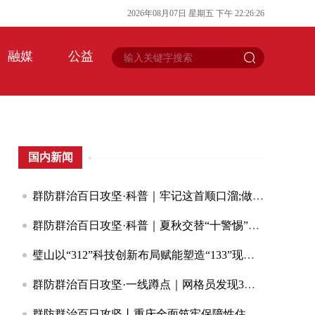
2026
年
08
月
07
日
星期五
下午
22
:
26
:
26
融媒
公益
国内新闻
群防群治百日攻坚·科普｜牢记这首顺口溜;做好“安全明白人”
群防群治百日攻坚·科普｜夏秋交替“十警惕”！这些安全提醒请收藏
璧山以“312”科技创新布局赋能塑造“133”现代制造业集群体系竞争新优势
群防群治百日攻坚·一线蹲点｜网格员发现3米裂缝;堡坎水流直冲居民楼;云阳3小时紧急转移251人
群防群治百日攻坚丨重庆全面筑牢保障性住房“安居防线”