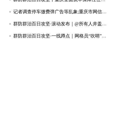
记者调查停车缴费弹广告等乱象;重庆市网信办开展专项治理
群防群治百日攻坚·滚动发布｜@所有人井盖破了、围墙裂了？随手拍！重庆喊你来当“安全哨兵”
群防群治百日攻坚·一线蹲点｜网格员“吹哨”两小时换新小井盖背后的大民生