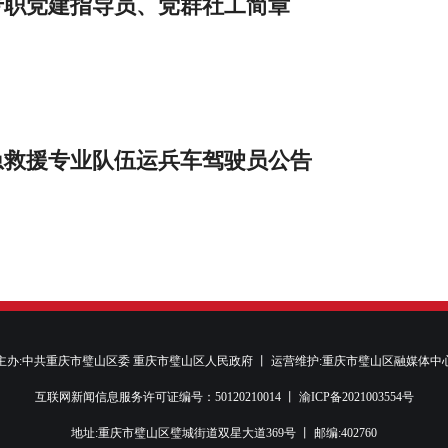
专职党建指导员、党群社工简章
急救援专业队伍运兵车驾驶员公告
主办:中共重庆市璧山区委 重庆市璧山区人民政府 丨 运营维护:重庆市璧山区融媒体中
互联网新闻信息服务许可证编号：50120210014 丨
渝ICP备2021003554号
地址:重庆市璧山区璧城街道双星大道369号 丨 邮编:402760