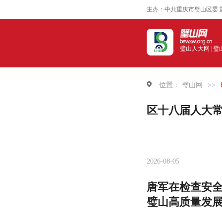
主办：中共重庆市璧山区委 
璧山人大网 |
璧
位置：
璧山网
>>
区十八届人大
2026-08-05
唐军在检查安全
璧山高质量发